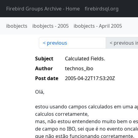
Firebird Groups Archive
- Home
firebirdsql.org
ibobjects
ibobjects
-
2005
ibobjects
-
April 2005
previous
previous i
Subject
Calculated Fields.
Author
technos_ibo
Post date
2005-04-22T17:53:20Z
Olá,
estou usando campos calculados em uma apl
calculos corretamente,
mas, não estou entendendo muito bem o esq
de campo no IBO, sei que é no evento oncal
que não estão funcionando corretamente.