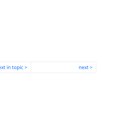
xt in topic
next