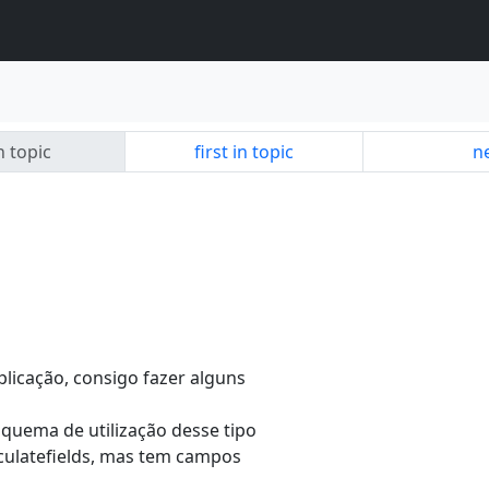
n topic
first in topic
ne
icação, consigo fazer alguns
uema de utilização desse tipo
culatefields, mas tem campos