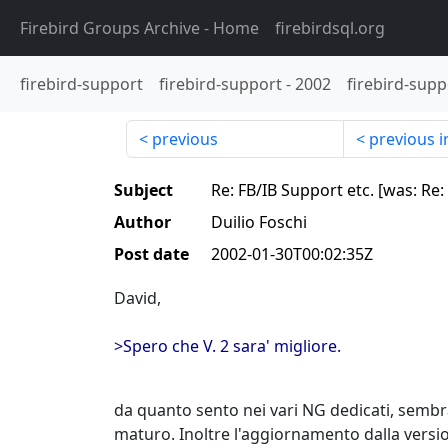
Firebird Groups Archive
- Home
firebirdsql.org
firebird-support
firebird-support
-
2002
firebird-supp
previous
previous i
Subject
Re: FB/IB Support etc. [was: Re: 
Author
Duilio Foschi
Post date
2002-01-30T00:02:35Z
David,
>Spero che V. 2 sara' migliore.
da quanto sento nei vari NG dedicati, sembr
maturo. Inoltre l'aggiornamento dalla versi